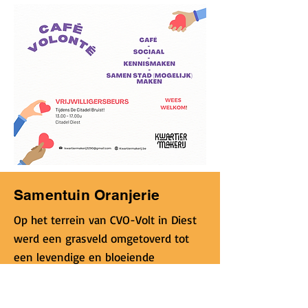
Samentuin Oranjerie
Op het terrein van CVO-Volt in Diest
werd een grasveld omgetoverd tot
een levendige en bloeiende
ecologische tuin vol lekkere groenten,
fruit en bloemen waar zowel mensen